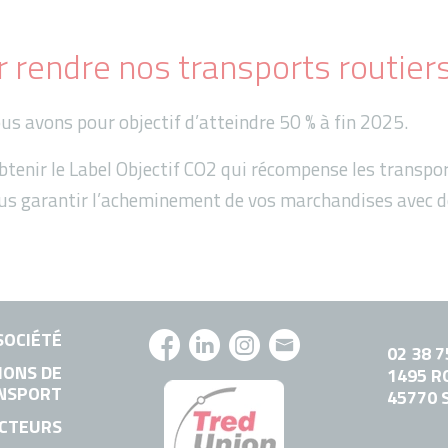
r rendre nos transports routier
nous avons pour objectif d’atteindre 50 % à fin 2025.
tenir le Label Objectif CO2 qui récompense les transpo
ous garantir l’acheminement de vos marchandises avec 
SOCIÉTÉ
02 38 7
IONS DE
1495 R
NSPORT
45770 
CTEURS