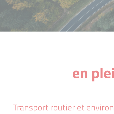
en ple
Transport routier et envir