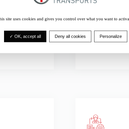
Opter pour de
s propres
Utilisation de 
otte
dans des véhic
his site uses cookies and gives you control over what you want to activa
matiques
Amélioration 
OK, accept all
Deny all cookies
Personalize
d’activité : no
afin de les géné