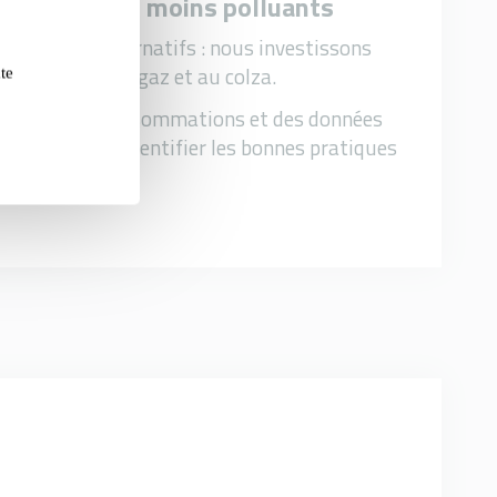
s carburants moins polluants
carburants alternatifs : nous investissons
ules roulant au gaz et au colza.
te
du suivi des consommations et des données
us cherchons à identifier les bonnes pratiques
raliser.