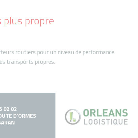
s plus propre
rteurs routiers pour un niveau de performance
des
transports propres
.
5 02 02
OUTE D’ORMES
SARAN